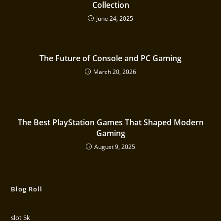
Collection
June 24, 2025
The Future of Console and PC Gaming
March 20, 2026
The Best PlayStation Games That Shaped Modern
Gaming
August 9, 2025
Blog Roll
slot 5k