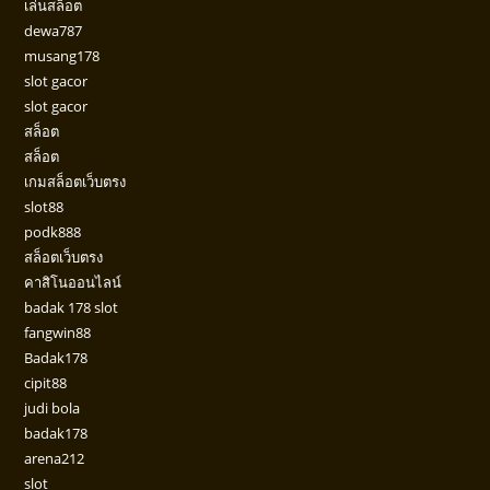
เล่นสล็อต
dewa787
musang178
slot gacor
slot gacor
สล็อต
สล็อต
เกมสล็อตเว็บตรง
slot88
podk888
สล็อตเว็บตรง
คาสิโนออนไลน์
badak 178 slot
fangwin88
Badak178
cipit88
judi bola
badak178
arena212
slot