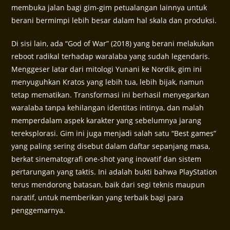
membuka jalan bagi gim-gim petualangan lainnya untuk
berani bermimpi lebih besar dalam hal skala dan produksi.
Di sisi lain, ada “God of War” (2018) yang berani melakukan
reboot radikal terhadap waralaba yang sudah legendaris.
Menggeser latar dari mitologi Yunani ke Nordik, gim ini
menyuguhkan Kratos yang lebih tua, lebih bijak, namun
tetap mematikan. Transformasi ini berhasil menyegarkan
waralaba tanpa kehilangan identitas intinya, dan malah
memperdalam aspek karakter yang sebelumnya jarang
tereksplorasi. Gim ini juga menjadi salah satu “Best games”
yang paling sering disebut dalam daftar sepanjang masa,
berkat sinematografi one-shot yang inovatif dan sistem
pertarungan yang taktis. Ini adalah bukti bahwa PlayStation
terus mendorong batasan, baik dari segi teknis maupun
naratif, untuk memberikan yang terbaik bagi para
penggemarnya.