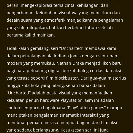
berani mengeksplorasi tema cinta, kehilangan, dan
pengorbanan. Keindahan visualnya yang mencekam dan
desain suara yang atmosferik menjadikannya pengalaman
yang sulit dilupakan, bahkan bertahun-tahun setelah
pertama kali dimainkan.
Tidak kalah gemilang, seri “Uncharted” membawa kami
dalam petualangan ala Indiana Jones dengan sentuhan
modern yang memukau. Nathan Drake menjadi ikon baru
bagi para petualang digital, berkat dialog cerdas dan aksi
yang terasa seperti film blockbuster. Dari gua-gua misterius
hingga kota-kota yang hilang, setiap babak dalam
“Uncharted” adalah pesta visual yang memanfaatkan
kekuatan penuh hardware PlayStation. Gim ini adalah
contoh sempurna bagaimana “PlayStation games” mampu
menciptakan pengalaman sinematik interaktif yang
membuat pemain merasa menjadi bagian dari film aksi
yang sedang berlangsung. Kesuksesan seri ini juga