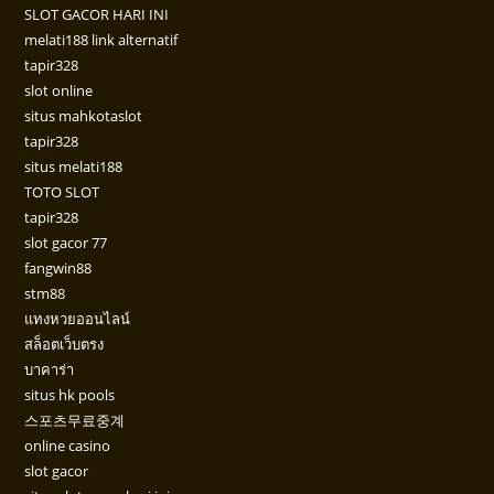
SLOT GACOR HARI INI
melati188 link alternatif
tapir328
slot online
situs mahkotaslot
tapir328
situs melati188
TOTO SLOT
tapir328
slot gacor 77
fangwin88
stm88
แทงหวยออนไลน์
สล็อตเว็บตรง
บาคาร่า
situs hk pools
스포츠무료중계
online casino
slot gacor