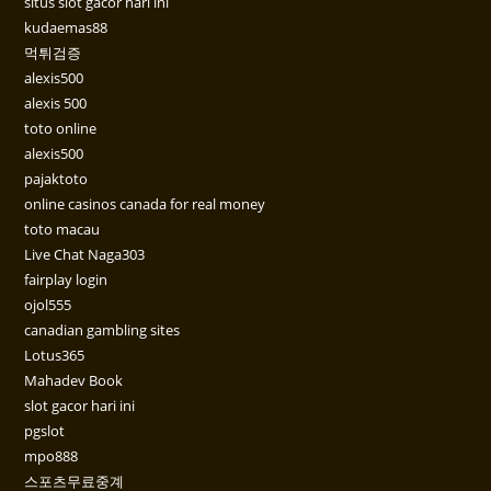
situs slot gacor hari ini
kudaemas88
먹튀검증
alexis500
alexis 500
toto online
alexis500
pajaktoto
online casinos canada for real money
toto macau
Live Chat Naga303
fairplay login
ojol555
canadian gambling sites
Lotus365
Mahadev Book
slot gacor hari ini
pgslot
mpo888
스포츠무료중계