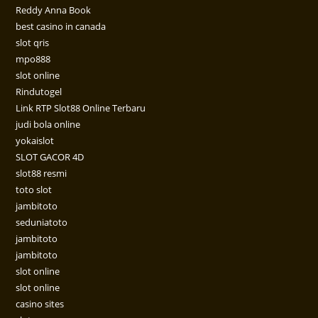
Reddy Anna Book
best casino in canada
slot qris
mpo888
slot online
Rindutogel
Link RTP Slot88 Online Terbaru
judi bola online
yokaislot
SLOT GACOR 4D
slot88 resmi
toto slot
jambitoto
seduniatoto
jambitoto
jambitoto
slot online
slot online
casino sites