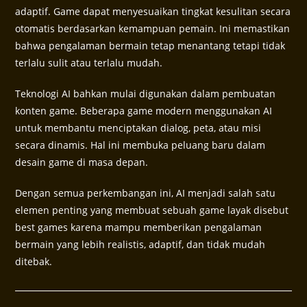
adaptif. Game dapat menyesuaikan tingkat kesulitan secara
otomatis berdasarkan kemampuan pemain. Ini memastikan
bahwa pengalaman bermain tetap menantang tetapi tidak
terlalu sulit atau terlalu mudah.
Teknologi AI bahkan mulai digunakan dalam pembuatan
konten game. Beberapa game modern menggunakan AI
untuk membantu menciptakan dialog, peta, atau misi
secara dinamis. Hal ini membuka peluang baru dalam
desain game di masa depan.
Dengan semua perkembangan ini, AI menjadi salah satu
elemen penting yang membuat sebuah game layak disebut
best games karena mampu memberikan pengalaman
bermain yang lebih realistis, adaptif, dan tidak mudah
ditebak.