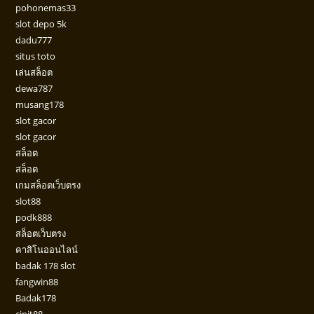
pohonemas33
slot depo 5k
dadu777
situs toto
เล่นสล็อต
dewa787
musang178
slot gacor
slot gacor
สล็อต
สล็อต
เกมสล็อตเว็บตรง
slot88
podk888
สล็อตเว็บตรง
คาสิโนออนไลน์
badak 178 slot
fangwin88
Badak178
cipit88