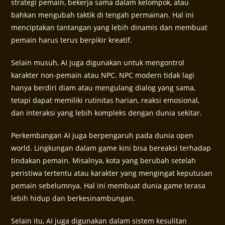
strategi pemain, bekerja sama dalam kelompok, atau
bahkan mengubah taktik di tengah permainan. Hal ini
menciptakan tantangan yang lebih dinamis dan membuat
pemain harus terus berpikir kreatif.
Selain musuh, AI juga digunakan untuk mengontrol
karakter non-pemain atau NPC. NPC modern tidak lagi
hanya berdiri diam atau mengulang dialog yang sama,
tetapi dapat memiliki rutinitas harian, reaksi emosional,
dan interaksi yang lebih kompleks dengan dunia sekitar.
Perkembangan AI juga berpengaruh pada dunia open
world. Lingkungan dalam game kini bisa bereaksi terhadap
tindakan pemain. Misalnya, kota yang berubah setelah
peristiwa tertentu atau karakter yang mengingat keputusan
pemain sebelumnya. Hal ini membuat dunia game terasa
lebih hidup dan berkesinambungan.
Selain itu, AI juga digunakan dalam sistem kesulitan