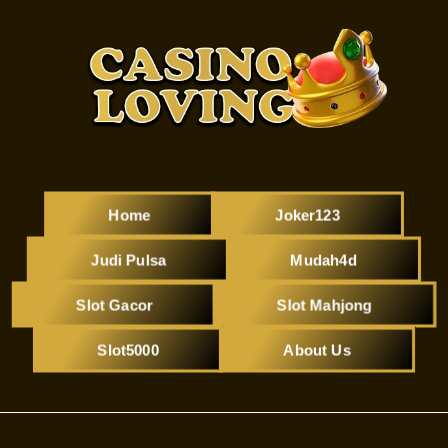
Home
Joker123
Judi Pulsa
Mudah4d
Slot Gacor
Slot Mahjong
Slot5000
About Us