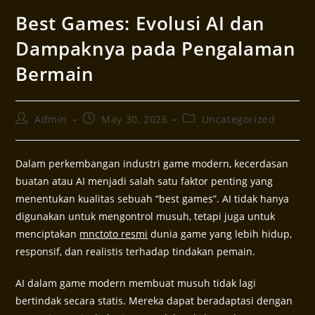
Best Games: Evolusi AI dan
Dampaknya pada Pengalaman
Bermain
Admin
May 30, 2026
Uncategorized
Dalam perkembangan industri game modern, kecerdasan
buatan atau AI menjadi salah satu faktor penting yang
menentukan kualitas sebuah “best games”. AI tidak hanya
digunakan untuk mengontrol musuh, tetapi juga untuk
menciptakan
mnctoto resmi
dunia game yang lebih hidup,
responsif, dan realistis terhadap tindakan pemain.
AI dalam game modern membuat musuh tidak lagi
bertindak secara statis. Mereka dapat beradaptasi dengan