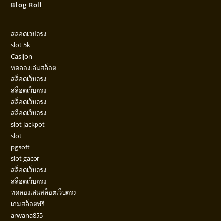
Blog Roll
สลอตเวปตรง
slot 5k
Casijon
ทดลองเล่นสล็อต
สล็อตเว็บตรง
สล็อตเว็บตรง
สล็อตเว็บตรง
สล็อตเว็บตรง
slot jackpot
slot
pgsoft
slot gacor
สล็อตเว็บตรง
สล็อตเว็บตรง
ทดลองเล่นสล็อตเว็บตรง
เกมสล็อตฟรี
arwana855