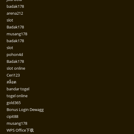
badak178
arena212
slot
Badak178
musang178
badak178
slot
pohon4d
Badak178
slot online
Ceri123
สล็อต
bandar togel
togel online
gold365
Bonus Login Dewagg
cipit88
musang178
WPS Office下载