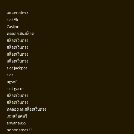
สลอตเวปตรง
slot 5k
Casijon
ทดลองเล่นสล็อต
สล็อตเว็บตรง
สล็อตเว็บตรง
สล็อตเว็บตรง
สล็อตเว็บตรง
slot jackpot
slot
pgsoft
slot gacor
สล็อตเว็บตรง
สล็อตเว็บตรง
ทดลองเล่นสล็อตเว็บตรง
เกมสล็อตฟรี
arwana855
pohonemas33