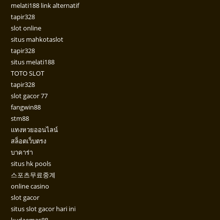
melati188 link alternatif
tapir328
slot online
situs mahkotaslot
tapir328
situs melati188
TOTO SLOT
tapir328
slot gacor 77
fangwin88
stm88
แทงหวยออนไลน์
สล็อตเว็บตรง
บาคาร่า
situs hk pools
스포츠무료중계
online casino
slot gacor
situs slot gacor hari ini
kudaemas88