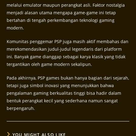
melalui emulator maupun perangkat asli. Faktor nostalgia
menjadi alasan utama mengapa game-game ini tetap
bertahan di tengah perkembangan teknologi gaming
modern.
Komunitas penggemar PSP juga masih aktif membahas dan
merekomendasikan judul-judul legendaris dari platform
ini. Banyak game dianggap sebagai karya klasik yang tidak
tergantikan oleh game modern sekalipun.
Pada akhirnya, PSP games bukan hanya bagian dari sejarah,
tetapi juga simbol inovasi yang menunjukkan bahwa
pengalaman gaming berkualitas tinggi bisa hadir dalam
bentuk perangkat kecil yang sederhana namun sangat
berpengaruh.
YOU MIGHT ALSO LIKE