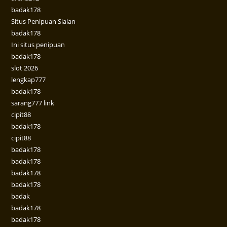
badak178
Situs Penipuan Sialan
badak178
Ini situs penipuan
badak178
slot 2026
lengkap777
badak178
sarang777 link
cipit88
badak178
cipit88
badak178
badak178
badak178
badak178
badak
badak178
badak178