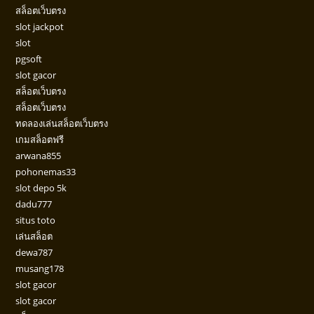
สล็อตเว็บตรง
slot jackpot
slot
pgsoft
slot gacor
สล็อตเว็บตรง
สล็อตเว็บตรง
ทดลองเล่นสล็อตเว็บตรง
เกมสล็อตฟรี
arwana855
pohonemas33
slot depo 5k
dadu777
situs toto
เล่นสล็อต
dewa787
musang178
slot gacor
slot gacor