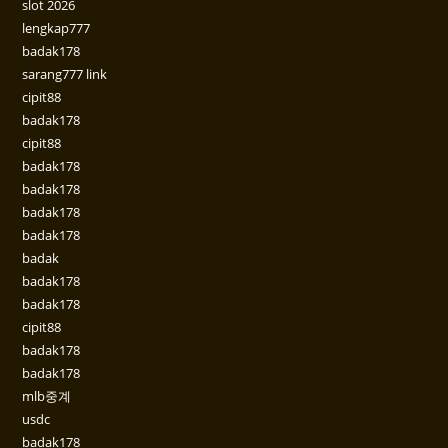
slot 2026
lengkap777
badak178
sarang777 link
cipit88
badak178
cipit88
badak178
badak178
badak178
badak178
badak
badak178
badak178
cipit88
badak178
badak178
mlb중계
usdc
badak178