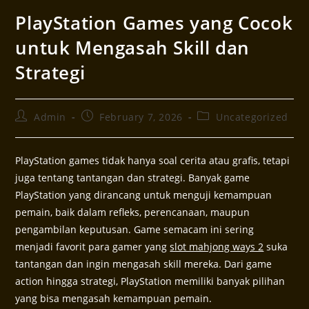
PlayStation Games yang Cocok
untuk Mengasah Skill dan
Strategi
Admin
February 7, 2026
Uncategorized
PlayStation games tidak hanya soal cerita atau grafis, tetapi
juga tentang tantangan dan strategi. Banyak game
PlayStation yang dirancang untuk menguji kemampuan
pemain, baik dalam refleks, perencanaan, maupun
pengambilan keputusan. Game semacam ini sering
menjadi favorit para gamer yang
slot mahjong ways 2
suka
tantangan dan ingin mengasah skill mereka. Dari game
action hingga strategi, PlayStation memiliki banyak pilihan
yang bisa mengasah kemampuan pemain.