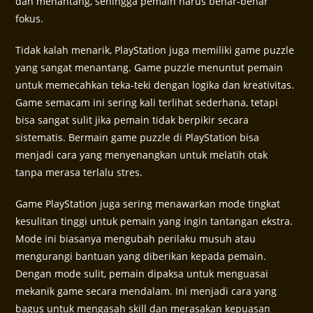
dan menantang, sehingga pemain harus benar-benar
fokus.
Tidak kalah menarik, PlayStation juga memiliki game puzzle
yang sangat menantang. Game puzzle menuntut pemain
untuk memecahkan teka-teki dengan logika dan kreativitas.
Game semacam ini sering kali terlihat sederhana, tetapi
bisa sangat sulit jika pemain tidak berpikir secara
sistematis. Bermain game puzzle di PlayStation bisa
menjadi cara yang menyenangkan untuk melatih otak
tanpa merasa terlalu stres.
Game PlayStation juga sering menawarkan mode tingkat
kesulitan tinggi untuk pemain yang ingin tantangan ekstra.
Mode ini biasanya mengubah perilaku musuh atau
mengurangi bantuan yang diberikan kepada pemain.
Dengan mode sulit, pemain dipaksa untuk menguasai
mekanik game secara mendalam. Ini menjadi cara yang
bagus untuk mengasah skill dan merasakan kepuasan