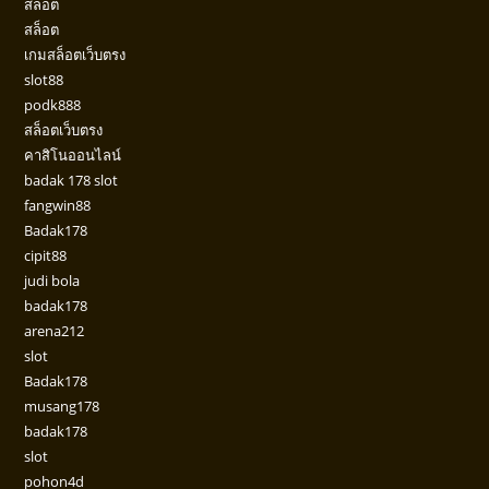
สล็อต
สล็อต
เกมสล็อตเว็บตรง
slot88
podk888
สล็อตเว็บตรง
คาสิโนออนไลน์
badak 178 slot
fangwin88
Badak178
cipit88
judi bola
badak178
arena212
slot
Badak178
musang178
badak178
slot
pohon4d