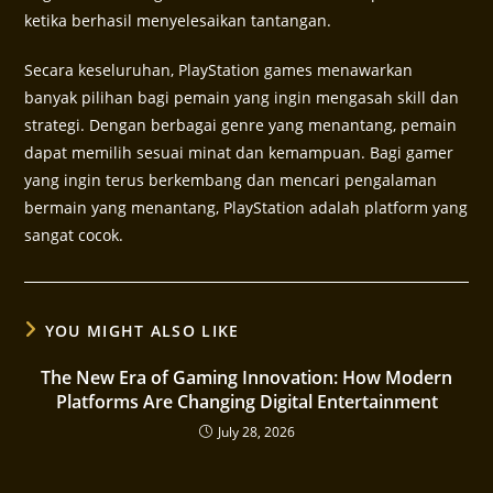
ketika berhasil menyelesaikan tantangan.
Secara keseluruhan, PlayStation games menawarkan
banyak pilihan bagi pemain yang ingin mengasah skill dan
strategi. Dengan berbagai genre yang menantang, pemain
dapat memilih sesuai minat dan kemampuan. Bagi gamer
yang ingin terus berkembang dan mencari pengalaman
bermain yang menantang, PlayStation adalah platform yang
sangat cocok.
YOU MIGHT ALSO LIKE
The New Era of Gaming Innovation: How Modern
Platforms Are Changing Digital Entertainment
July 28, 2026