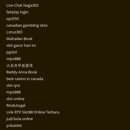
Live Chat Naga303
fairplay login
ojol555
canadian gambling sites
Lotus365
Mahadev Book
slot gacor hari ini
pgslot
mpo888
스포츠무료중계
Reddy Anna Book
best casino in canada
slot qris
mpo888
slot online
Rindutogel
Link RTP Slot88 Online Terbaru
judi bola online
yokaislot