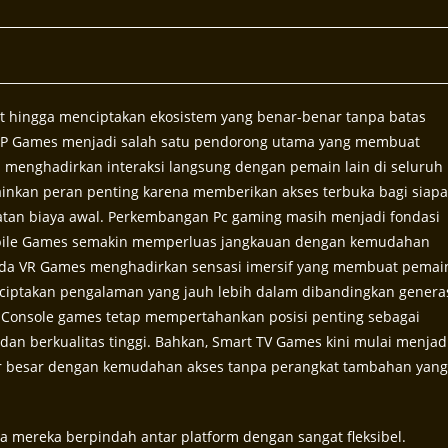
t hingga menciptakan ekosistem yang benar-benar tanpa batas
 PvP Games menjadi salah satu pendorong utama yang membuat
n menghadirkan interaksi langsung dengan pemain lain di seluruh
mainkan peran penting karena memberikan akses terbuka bagi siapa
an biaya awal. Perkembangan Pc gaming masih menjadi fondasi
obile Games semakin memperluas jangkauan dengan kemudahan
 pada VR Games menghadirkan sensasi imersif yang membuat pemai
nciptakan pengalaman yang jauh lebih dalam dibandingkan genera
i Console games tetap mempertahankan posisi penting sebagai
dan berkualitas tinggi. Bahkan, Smart TV Games kini mulai menjad
r besar dengan kemudahan akses tanpa perangkat tambahan yang
a mereka berpindah antar platform dengan sangat fleksibel.