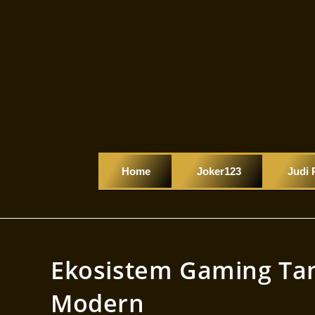
Home
Joker123
Judi 
Ekosistem Gaming Tanp
Modern