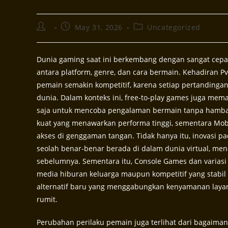
May 31, 2026
Uncategorized
Dunia gaming saat ini berkembang dengan sangat cepa
antara platform, genre, dan cara bermain. Kehadiran
pemain semakin kompetitif, karena setiap pertandinga
dunia. Dalam konteks ini, free-to-play games juga me
saja untuk mencoba pengalaman bermain tanpa hambat
kuat yang menawarkan performa tinggi, sementara M
akses di genggaman tangan. Tidak hanya itu, inovasi
seolah benar-benar berada di dalam dunia virtual, me
sebelumnya. Sementara itu, Console Games dan varias
media hiburan keluarga maupun kompetitif yang stabil 
alternatif baru yang menggabungkan kenyamanan laya
rumit.
Perubahan perilaku pemain juga terlihat dari bagaiman