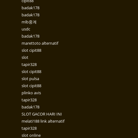
cipit88
badak178
badak178
mlb중계
usdc
badak178
marettoto alternatif
slot cipit88
slot
tapir328
slot cipit88
slot pulsa
slot cipit88
plinko avis
tapir328
badak178
SLOT GACOR HARI INI
melati188 link alternatif
tapir328
slot online