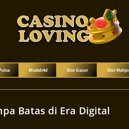
Pulsa
Mudah4d
Slot Gacor
Slot Mahj
a Batas di Era Digital