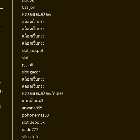
Casijon
ทดลองเล่นสล็อต
สล็อตเว็บตรง
สล็อตเว็บตรง
สล็อตเว็บตรง
สล็อตเว็บตรง
slot jackpot
slot
pgsoft
slot gacor
สล็อตเว็บตรง
n
สล็อตเว็บตรง
si
ทดลองเล่นสล็อตเว็บตรง
เกมสล็อตฟรี
i
arwana855
pohonemas33
slot depo 5k
dadu777
situs toto