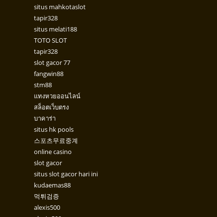
situs mahkotaslot
tapir328
situs melati188
TOTO SLOT
tapir328
slot gacor 77
fangwin88
stm88
แทงหวยออนไลน์
สล็อตเว็บตรง
บาคาร่า
situs hk pools
스포츠무료중계
online casino
slot gacor
situs slot gacor hari ini
kudaemas88
먹튀검증
alexis500