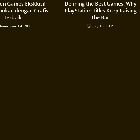
ion Games Eksklusif
Defining the Best Games: Why
ukau dengan Grafis
PlayStation Titles Keep Raising
Terbaik
the Bar
November 19, 2025
July 15, 2025