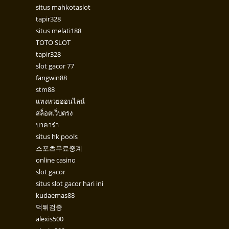
situs mahkotaslot
tapir328
situs melati188
TOTO SLOT
tapir328
slot gacor 77
fangwin88
stm88
แทงหวยออนไลน์
สล็อตเว็บตรง
บาคาร่า
situs hk pools
스포츠무료중계
online casino
slot gacor
situs slot gacor hari ini
kudaemas88
먹튀검증
alexis500