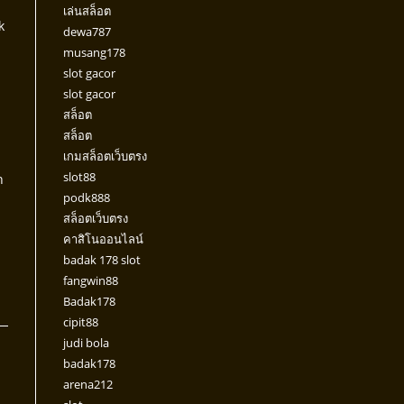
เล่นสล็อต
k
dewa787
musang178
slot gacor
slot gacor
สล็อต
สล็อต
เกมสล็อตเว็บตรง
slot88
n
podk888
สล็อตเว็บตรง
คาสิโนออนไลน์
badak 178 slot
fangwin88
Badak178
cipit88
judi bola
badak178
arena212