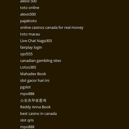
alexis 500
toto online
alexis500
pajaktoto
online casinos canada for real money
toto macau
Live Chat Naga303
fairplay login
ojol555
canadian gambling sites
Lotus365
Mahadev Book
slot gacor hari ini
pgslot
mpo888
스포츠무료중계
Reddy Anna Book
best casino in canada
slot qris
mpo888