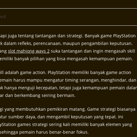
zed
tetapi juga tentang tantangan dan strategi. Banyak game PlayStation
k dalam refleks, perencanaan, maupun pengambilan keputusan.
yang
slot mahjong ways 2
suka tantangan dan ingin mengasah skill
n memiliki banyak pilihan yang bisa mengasah kemampuan pemain.
ill adalah game action. PlayStation memiliki banyak game action
. Pemain harus mampu mengatur timing serangan, menghindar, dan
tidak hanya menguji kecepatan, tetapi juga kemampuan pemain dala
ar dan berkembang seiring bermain.
tegi yang membutuhkan pemikiran matang. Game strategi biasanya
ur sumber daya, dan mengambil keputusan yang tepat. Ini
Station games strategi sering kali memiliki banyak elemen yang
ehingga pemain harus benar-benar fokus.