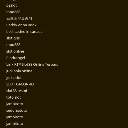
pgslot
mpo888
스포츠무료중계
Reddy Anna Book
best casino in canada
slot qris
mpo888
slot online
Rindutogel
Link RTP Slot88 Online Terbaru
judi bola online
yokaislot
SLOT GACOR 4D
slot88 resmi
toto slot
jambitoto
seduniatoto
jambitoto
jambitoto