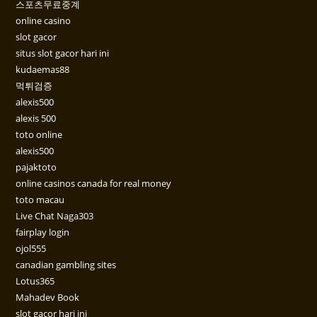
스포츠무료중계
online casino
slot gacor
situs slot gacor hari ini
kudaemas88
먹튀검증
alexis500
alexis 500
toto online
alexis500
pajaktoto
online casinos canada for real money
toto macau
Live Chat Naga303
fairplay login
ojol555
canadian gambling sites
Lotus365
Mahadev Book
slot gacor hari ini