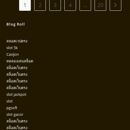
1
2
3
4
…
20
Blog Roll
สลอตเวปตรง
slot 5k
Casijon
ทดลองเล่นสล็อต
สล็อตเว็บตรง
สล็อตเว็บตรง
สล็อตเว็บตรง
สล็อตเว็บตรง
slot jackpot
slot
pgsoft
slot gacor
สล็อตเว็บตรง
สล็อตเว็บตรง