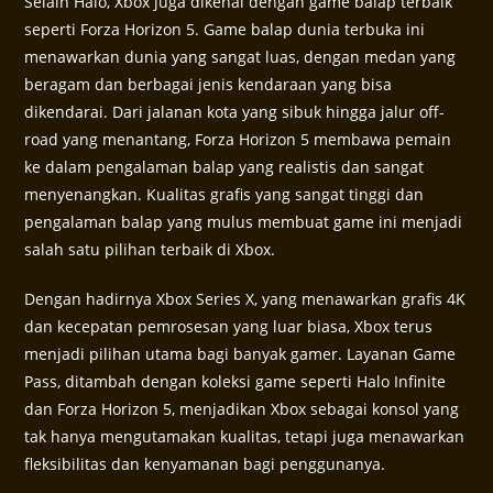
Selain Halo, Xbox juga dikenal dengan game balap terbaik
seperti Forza Horizon 5. Game balap dunia terbuka ini
menawarkan dunia yang sangat luas, dengan medan yang
beragam dan berbagai jenis kendaraan yang bisa
dikendarai. Dari jalanan kota yang sibuk hingga jalur off-
road yang menantang, Forza Horizon 5 membawa pemain
ke dalam pengalaman balap yang realistis dan sangat
menyenangkan. Kualitas grafis yang sangat tinggi dan
pengalaman balap yang mulus membuat game ini menjadi
salah satu pilihan terbaik di Xbox.
Dengan hadirnya Xbox Series X, yang menawarkan grafis 4K
dan kecepatan pemrosesan yang luar biasa, Xbox terus
menjadi pilihan utama bagi banyak gamer. Layanan Game
Pass, ditambah dengan koleksi game seperti Halo Infinite
dan Forza Horizon 5, menjadikan Xbox sebagai konsol yang
tak hanya mengutamakan kualitas, tetapi juga menawarkan
fleksibilitas dan kenyamanan bagi penggunanya.