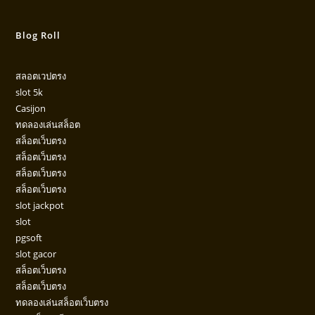
Blog Roll
สลอตเวปตรง
slot 5k
Casijon
ทดลองเล่นสล็อต
สล็อตเว็บตรง
สล็อตเว็บตรง
สล็อตเว็บตรง
สล็อตเว็บตรง
slot jackpot
slot
pgsoft
slot gacor
สล็อตเว็บตรง
สล็อตเว็บตรง
ทดลองเล่นสล็อตเว็บตรง