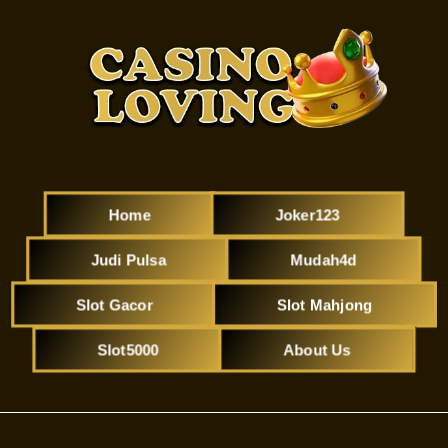
Home
Joker123
Judi Pulsa
Mudah4d
Slot Gacor
Slot Mahjong
Slot5000
About Us