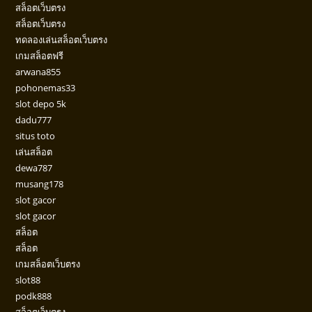
สล็อตเว็บตรง
สล็อตเว็บตรง
ทดลองเล่นสล็อตเว็บตรง
เกมสล็อตฟรี
arwana855
pohonemas33
slot depo 5k
dadu777
situs toto
เล่นสล็อต
dewa787
musang178
slot gacor
slot gacor
สล็อต
สล็อต
เกมสล็อตเว็บตรง
slot88
podk888
สล็อตเว็บตรง