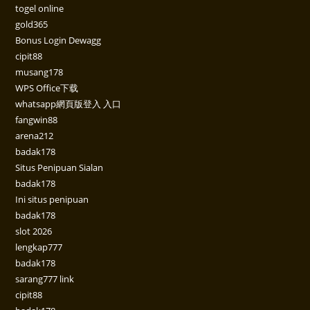
togel online
gold365
Bonus Login Dewagg
cipit88
musang178
WPS Office下载
whatsapp網頁版登入 入口
fangwin88
arena212
badak178
Situs Penipuan Sialan
badak178
Ini situs penipuan
badak178
slot 2026
lengkap777
badak178
sarang777 link
cipit88