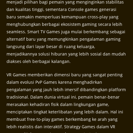
menjadi pilihan bagi pemain yang menginginkan stabilitas
dan kualitas tinggi, sementara Console games generasi
baru semakin memperluas kemampuan cross-play yang
menghubungkan berbagai ekosistem gaming secara lebih
seamless. Smart TV Games juga mulai berkembang sebagai
alternatif baru yang memungkinkan pengalaman gaming
langsung dari layar besar di ruang keluarga,
menjadikannya solusi hiburan yang lebih sosial dan mudah
diakses oleh berbagai kalangan.
VR Games memberikan dimensi baru yang sangat penting
dalam evolusi PvP Games karena menghadirkan
pengalaman yang jauh lebih imersif dibandingkan platform
tradisional. Dalam dunia virtual ini, pemain benar-benar
merasakan kehadiran fisik dalam lingkungan game,
menciptakan tingkat keterlibatan yang lebih dalam. Hal ini
membuat free-to-play games berkembang ke arah yang
lebih realistis dan interaktif. Strategy Games dalam VR