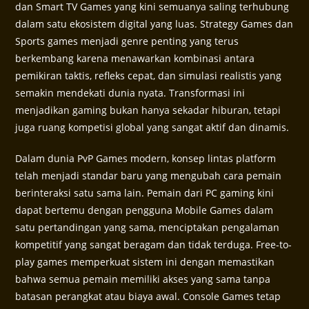
dan Smart TV Games yang kini semuanya saling terhubung
dalam satu ekosistem digital yang luas. Strategy Games dan
Sports games menjadi genre penting yang terus
berkembang karena menawarkan kombinasi antara
pemikiran taktis, refleks cepat, dan simulasi realistis yang
semakin mendekati dunia nyata. Transformasi ini
menjadikan gaming bukan hanya sekadar hiburan, tetapi
juga ruang kompetisi global yang sangat aktif dan dinamis.
Dalam dunia PvP Games modern, konsep lintas platform
telah menjadi standar baru yang mengubah cara pemain
berinteraksi satu sama lain. Pemain dari PC gaming kini
dapat bertemu dengan pengguna Mobile Games dalam
satu pertandingan yang sama, menciptakan pengalaman
kompetitif yang sangat beragam dan tidak terduga. Free-to-
play games memperkuat sistem ini dengan memastikan
bahwa semua pemain memiliki akses yang sama tanpa
batasan perangkat atau biaya awal. Console Games tetap