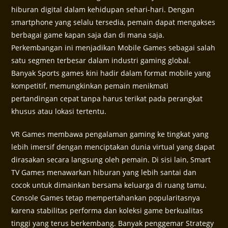
hiburan digital dalam kehidupan sehari-hari. Dengan
smartphone yang selalu tersedia, pemain dapat mengakses
berbagai game kapan saja dan di mana saja.
Perkembangan ini menjadikan Mobile Games sebagai salah
satu segmen terbesar dalam industri gaming global.
Banyak Sports games kini hadir dalam format mobile yang
kompetitif, memungkinkan pemain menikmati
pertandingan cepat tanpa harus terikat pada perangkat
khusus atau lokasi tertentu.
VR Games membawa pengalaman gaming ke tingkat yang
lebih imersif dengan menciptakan dunia virtual yang dapat
dirasakan secara langsung oleh pemain. Di sisi lain, Smart
TV Games menawarkan hiburan yang lebih santai dan
cocok untuk dimainkan bersama keluarga di ruang tamu.
Console Games tetap mempertahankan popularitasnya
karena stabilitas performa dan koleksi game berkualitas
tinggi yang terus berkembang. Banyak penggemar Strategy