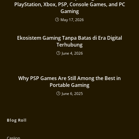
PlayStation, Xbox, PSP, Console Games, and PC
Gaming
May 17, 2026
Ekosistem Gaming Tanpa Batas di Era Digital
Terhubung
June 4, 2026
Why PSP Games Are Still Among the Best in
Portable Gaming
June 6, 2025
Blog Roll
Casijon