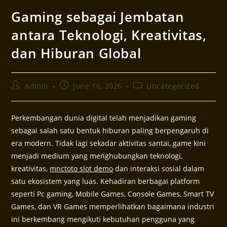
Gaming sebagai Jembatan
antara Teknologi, Kreativitas,
dan Hiburan Global
Admin
June 16, 2026
Uncategorized
Perkembangan dunia digital telah menjadikan gaming
sebagai salah satu bentuk hiburan paling berpengaruh di
era modern. Tidak lagi sekadar aktivitas santai, game kini
menjadi medium yang menghubungkan teknologi,
kreativitas,
mnctoto slot demo
dan interaksi sosial dalam
satu ekosistem yang luas. Kehadiran berbagai platform
seperti Pc gaming, Mobile Games, Console Games, Smart TV
Games, dan VR Games memperlihatkan bagaimana industri
ini berkembang mengikuti kebutuhan pengguna yang