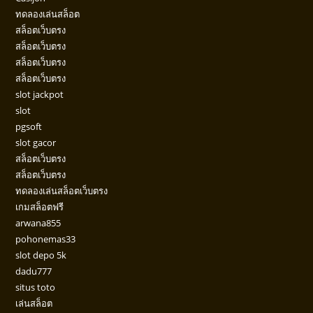
ทดลองเล่นสล็อต
สล็อตเว็บตรง
สล็อตเว็บตรง
สล็อตเว็บตรง
สล็อตเว็บตรง
slot jackpot
slot
pgsoft
slot gacor
สล็อตเว็บตรง
สล็อตเว็บตรง
ทดลองเล่นสล็อตเว็บตรง
เกมสล็อตฟรี
arwana855
pohonemas33
slot depo 5k
dadu777
situs toto
เล่นสล็อต