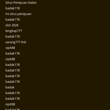
Situs Penipuan Sialan
badak178
Ini situs penipuan
badak178
slot 2026
lengkap777
badak178
sarang777 link
cipit88
badak178
cipit88
badak178
badak178
badak178
badak178
badak
badak178
badak178
cipit88
badak178