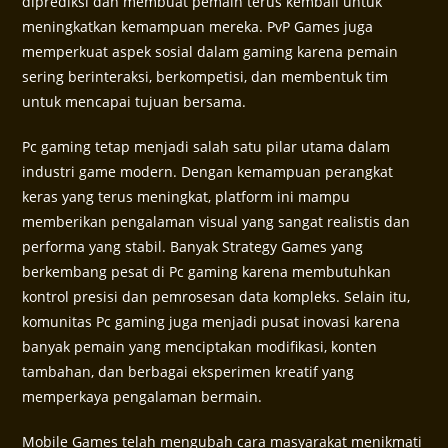
diprediksi dan membuat pemain terus kembali untuk
meningkatkan kemampuan mereka. PvP Games juga
memperkuat aspek sosial dalam gaming karena pemain
sering berinteraksi, berkompetisi, dan membentuk tim
untuk mencapai tujuan bersama.
Pc gaming tetap menjadi salah satu pilar utama dalam
industri game modern. Dengan kemampuan perangkat
keras yang terus meningkat, platform ini mampu
memberikan pengalaman visual yang sangat realistis dan
performa yang stabil. Banyak Strategy Games yang
berkembang pesat di Pc gaming karena membutuhkan
kontrol presisi dan pemrosesan data kompleks. Selain itu,
komunitas Pc gaming juga menjadi pusat inovasi karena
banyak pemain yang menciptakan modifikasi, konten
tambahan, dan berbagai eksperimen kreatif yang
memperkaya pengalaman bermain.
Mobile Games telah mengubah cara masyarakat menikmati