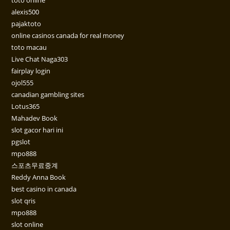
alexis500
pajaktoto
online casinos canada for real money
toto macau
Live Chat Naga303
fairplay login
ojol555
canadian gambling sites
Lotus365
Mahadev Book
slot gacor hari ini
pgslot
mpo888
스포츠무료중계
Reddy Anna Book
best casino in canada
slot qris
mpo888
slot online