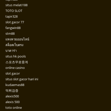
situs melati188
TOTO SLOT
tapir328
slot gacor 77
fangwin88
stm88
แทงหวยออนไลน์
สล็อตเว็บตรง
บาคาร่า
situs hk pools
스포츠무료중계
online casino
slot gacor
situs slot gacor hari ini
kudaemas88
먹튀검증
alexis500
alexis 500
toto online