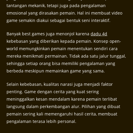
tantangan mekanik, tetapi juga pada pengalaman
emosional yang dirasakan pemain. Hal ini membuat video
game semakin diakui sebagai bentuk seni interaktif.
Banyak best games juga menonjol karena
dadu 4d
kebebasan yang diberikan kepada pemain. Konsep open-
world memungkinkan pemain menentukan sendiri cara
mereka menikmati permainan. Tidak ada satu jalur tunggal,
sehingga setiap orang bisa memiliki pengalaman yang
berbeda meskipun memainkan game yang sama.
Selain kebebasan, kualitas narasi juga menjadi faktor
penting. Game dengan cerita yang kuat sering
meninggalkan kesan mendalam karena pemain terlibat
langsung dalam perkembangan alur. Pilihan yang dibuat
pemain sering kali memengaruhi hasil cerita, membuat
pengalaman terasa lebih personal.