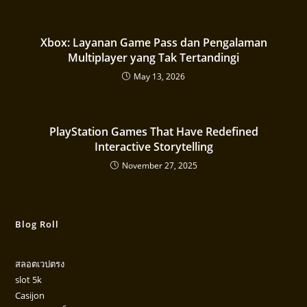
Xbox: Layanan Game Pass dan Pengalaman
Multiplayer yang Tak Tertandingi
May 13, 2026
PlayStation Games That Have Redefined
Interactive Storytelling
November 27, 2025
Blog Roll
สลอตเวปตรง
slot 5k
Casijon