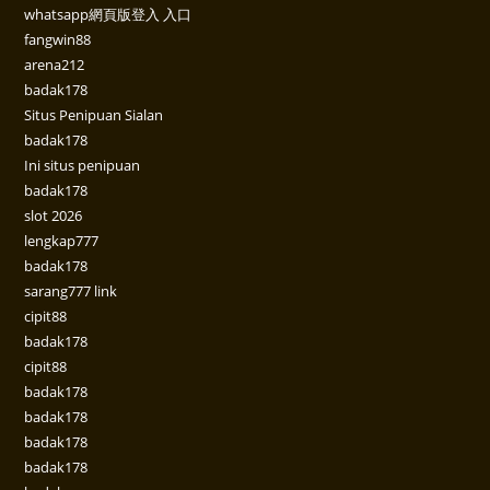
whatsapp網頁版登入 入口
fangwin88
arena212
badak178
Situs Penipuan Sialan
badak178
Ini situs penipuan
badak178
slot 2026
lengkap777
badak178
sarang777 link
cipit88
badak178
cipit88
badak178
badak178
badak178
badak178