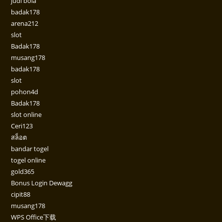
judi bola
badak178
arena212
slot
Badak178
musang178
badak178
slot
pohon4d
Badak178
slot online
Ceri123
สล็อต
bandar togel
togel online
gold365
Bonus Login Dewagg
cipit88
musang178
WPS Office下载