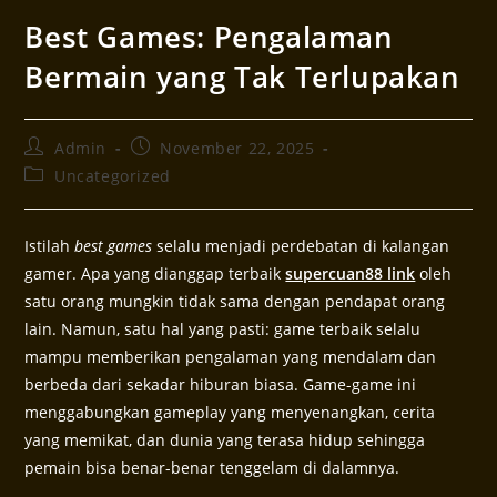
Best Games: Pengalaman
Bermain yang Tak Terlupakan
Admin
November 22, 2025
Uncategorized
Istilah
best games
selalu menjadi perdebatan di kalangan
gamer. Apa yang dianggap terbaik
supercuan88 link
oleh
satu orang mungkin tidak sama dengan pendapat orang
lain. Namun, satu hal yang pasti: game terbaik selalu
mampu memberikan pengalaman yang mendalam dan
berbeda dari sekadar hiburan biasa. Game-game ini
menggabungkan gameplay yang menyenangkan, cerita
yang memikat, dan dunia yang terasa hidup sehingga
pemain bisa benar-benar tenggelam di dalamnya.