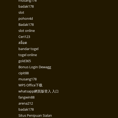
musang178
badak178
slot
pohon4d
Badak178
slot online
Ceri123
สล็อต
bandar togel
togel online
gold365
Bonus Login Dewagg
cipit88
musang178
WPS Office下载
whatsapp網頁版登入 入口
fangwin88
arena212
badak178
Situs Penipuan Sialan