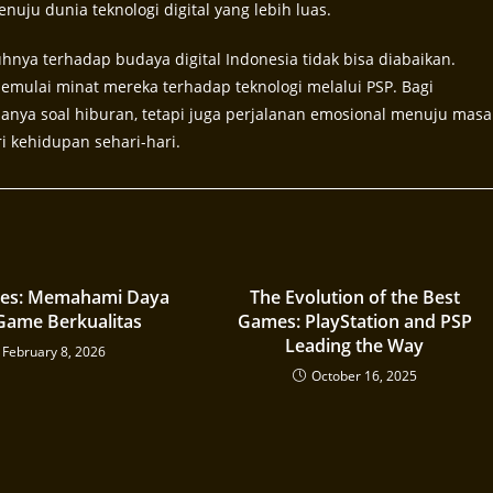
uju dunia teknologi digital yang lebih luas.
uhnya terhadap budaya digital Indonesia tidak bisa diabaikan.
memulai minat mereka terhadap teknologi melalui PSP. Bagi
nya soal hiburan, tetapi juga perjalanan emosional menuju masa
i kehidupan sehari-hari.
es: Memahami Daya
The Evolution of the Best
 Game Berkualitas
Games: PlayStation and PSP
Leading the Way
February 8, 2026
October 16, 2025