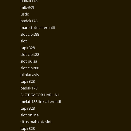
badak178
mlb중계
usdc
badak178
marettoto alternatif
slot cipit88
slot
tapir328
slot cipit88
slot pulsa
slot cipit88
plinko avis
tapir328
badak178
SLOT GACOR HARI INI
melati188 link alternatif
tapir328
slot online
situs mahkotaslot
tapir328