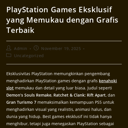
PlayStation Games Eksklusif
yang Memukau dengan Grafis
Terbaik
Admin
November 19, 2025
Uncategorized
Eksklusivitas PlayStation memungkinkan pengembang
menghadirkan PlayStation games dengan grafis
kenahoki
slot
memukau dan detail yang luar biasa. Judul seperti
Demon’s Souls Remake
,
Ratchet & Clank: Rift Apart
, dan
Gran Turismo 7
memaksimalkan kemampuan PS5 untuk
menghadirkan visual yang realistis, animasi halus, dan
dunia yang hidup. Best games eksklusif ini tidak hanya
menghibur, tetapi juga menegaskan PlayStation sebagai