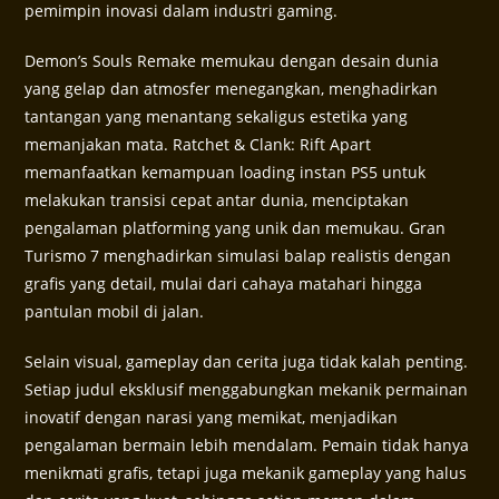
pemimpin inovasi dalam industri gaming.
Demon’s Souls Remake memukau dengan desain dunia
yang gelap dan atmosfer menegangkan, menghadirkan
tantangan yang menantang sekaligus estetika yang
memanjakan mata. Ratchet & Clank: Rift Apart
memanfaatkan kemampuan loading instan PS5 untuk
melakukan transisi cepat antar dunia, menciptakan
pengalaman platforming yang unik dan memukau. Gran
Turismo 7 menghadirkan simulasi balap realistis dengan
grafis yang detail, mulai dari cahaya matahari hingga
pantulan mobil di jalan.
Selain visual, gameplay dan cerita juga tidak kalah penting.
Setiap judul eksklusif menggabungkan mekanik permainan
inovatif dengan narasi yang memikat, menjadikan
pengalaman bermain lebih mendalam. Pemain tidak hanya
menikmati grafis, tetapi juga mekanik gameplay yang halus