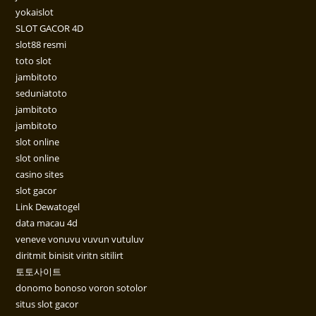
yokaislot
SLOT GACOR 4D
slot88 resmi
toto slot
jambitoto
seduniatoto
jambitoto
jambitoto
slot online
slot online
casino sites
slot gacor
Link Dewatogel
data macau 4d
veneve vonuvu vuvun vutuluv
diritmit binisit viritn sitilirt
토토사이트
donomo bonoso voron sotolor
situs slot gacor