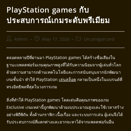
PlayStation games กับ
ประสบการณ์เกมระดับพรีเมียม
Admin
May 17, 2026
Uncategorized
ตลอดหลายปีที่ผ่านมา PlayStation games ได้สร้างชื่อเสียงใน
ฐานะแพลตฟอร์มเกมคุณภาพสูงที่ได้รับความนิยมจากผู้เล่นทั่วโลก
ด้วยความสามารถด้านเทคโนโลยีและการสนับสนุนจากนักพัฒนา
เกมชั้นนำ ทำให้ PlayStation
เล่นสล็อต
กลายเป็นหนึ่งในแบรนด์ที่
ทรงอิทธิพลที่สุดในวงการเกม
สิ่งที่ทำให้ PlayStation games โดดเด่นคือคุณภาพของเกม
Exclusive เกมเหล่านี้ถูกพัฒนาด้วยงบประมาณสูงและใช้เวลาสร้าง
อย่างพิถีพิถัน ทั้งด้านกราฟิก เนื้อเรื่อง และระบบการเล่น ผู้เล่นจึงได้
รับประสบการณ์ที่แตกต่างและยากจะหาได้จากแพลตฟอร์มอื่น