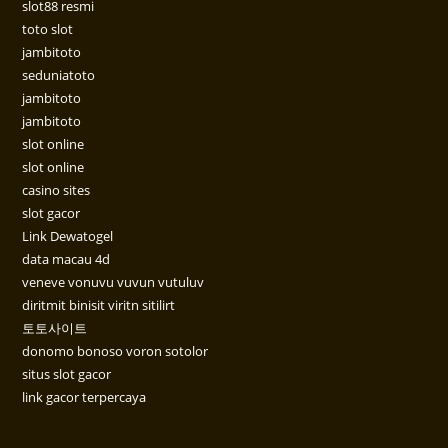
slot88 resmi
toto slot
jambitoto
seduniatoto
jambitoto
jambitoto
slot online
slot online
casino sites
slot gacor
Link Dewatogel
data macau 4d
veneve vonuvu vuvun vutuluv
diritmit binisit viritn sitilirt
토토사이트
donomo bonoso voron sotolor
situs slot gacor
link gacor terpercaya