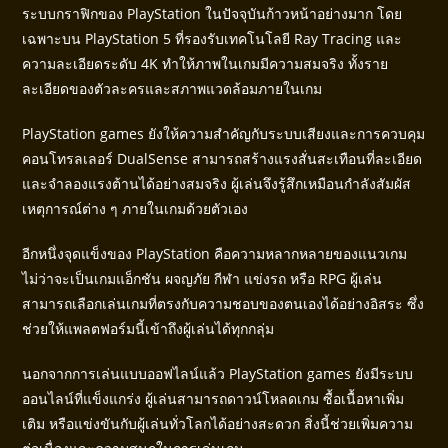
ระบบกราฟิกของ PlayStation ในปัจจุบันก้าวหน้าอย่างมาก โดย
เฉพาะบน PlayStation 5 ที่รองรับเทคโนโลยี Ray Tracing และ
ความละเอียดระดับ 4K ทำให้ภาพในเกมมีความสมจริง ทั้งราย
ละเอียดของตัวละครและสภาพแวดล้อมภายในเกม
PlayStation games ยังให้ความสำคัญกับระบบเสียงและการควบคุม
คอนโทรลเลอร์ DualSense สามารถสร้างแรงสั่นสะเทือนที่ละเอียด
และจำลองแรงต้านได้อย่างสมจริง ผู้เล่นจึงรู้สึกเหมือนกำลังสัมผัส
เหตุการณ์ต่าง ๆ ภายในเกมด้วยตัวเอง
อีกหนึ่งจุดแข็งของ PlayStation คือความหลากหลายของแนวเกม
ไม่ว่าจะเป็นเกมแอ็กชัน ผจญภัย กีฬา แข่งรถ หรือ RPG ผู้เล่น
สามารถเลือกเล่นเกมที่ตรงกับความชอบของตนเองได้อย่างอิสระ ซึ่ง
ช่วยให้แพลตฟอร์มนี้เข้าถึงผู้เล่นได้ทุกกลุ่ม
นอกจากการเล่นแบบออฟไลน์แล้ว PlayStation games ยังมีระบบ
ออนไลน์ที่แข็งแกร่ง ผู้เล่นสามารถดาวน์โหลดเกม ซื้อเนื้อหาเพิ่ม
เติม หรือแข่งขันกับผู้เล่นทั่วโลกได้อย่างสะดวก สิ่งนี้ช่วยเพิ่มความ