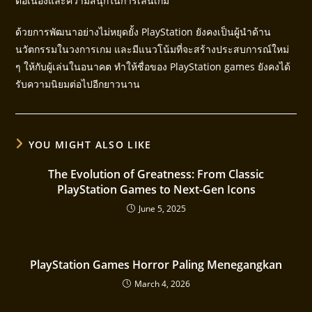
ต่อเนื่องและความสนุกในการเล่นเกม
ด้วยการพัฒนาอย่างไม่หยุดยั้ง PlayStation ยังคงเป็นผู้นำด้าน
นวัตกรรมในวงการเกม และมีแนวโน้มที่จะสร้างประสบการณ์ใหม่
ๆ ให้กับผู้เล่นในอนาคต ทำให้ชื่อของ PlayStation games ยังคงได้
รับความนิยมต่อไปอีกยาวนาน
YOU MIGHT ALSO LIKE
The Evolution of Greatness: From Classic
PlayStation Games to Next-Gen Icons
June 5, 2025
PlayStation Games Horror Paling Menegangkan
March 4, 2026