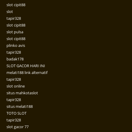
slot cipit88
slot
tapir328
slot cipit88
slot pulsa
slot cipit88
plinko avis
tapir328
badak178
SLOT GACOR HARI INI
melati188 link alternatif
tapir328
slot online
situs mahkotaslot
tapir328
situs melati188
TOTO SLOT
tapir328
slot gacor 77