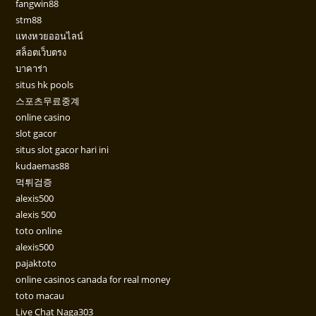
fangwin88
stm88
แทงหวยออนไลน์
สล็อตเว็บตรง
บาคาร่า
situs hk pools
스포츠무료중계
online casino
slot gacor
situs slot gacor hari ini
kudaemas88
먹튀검증
alexis500
alexis 500
toto online
alexis500
pajaktoto
online casinos canada for real money
toto macau
Live Chat Naga303