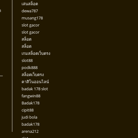
เล่นสล็อต
n
dewa787
musang178
slot gacor
slot gacor
สล็อต
สล็อต
เกมสล็อตเว็บตรง
slot88
podk888
สล็อตเว็บตรง
คาสิโนออนไลน์
badak 178 slot
fangwin88
Badak178
cipit88
judi bola
badak178
arena212