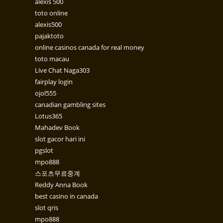
alexis 500
toto online
alexis500
pajaktoto
online casinos canada for real money
toto macau
Live Chat Naga303
fairplay login
ojol555
canadian gambling sites
Lotus365
Mahadev Book
slot gacor hari ini
pgslot
mpo888
스포츠무료중계
Reddy Anna Book
best casino in canada
slot qris
mpo888