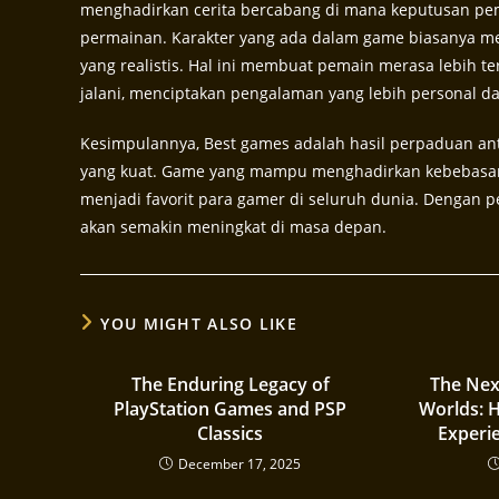
menghadirkan cerita bercabang di mana keputusan pem
permainan. Karakter yang ada dalam game biasanya me
yang realistis. Hal ini membuat pemain merasa lebih 
jalani, menciptakan pengalaman yang lebih personal 
Kesimpulannya, Best games adalah hasil perpaduan anta
yang kuat. Game yang mampu menghadirkan kebebasan eks
menjadi favorit para gamer di seluruh dunia. Dengan p
akan semakin meningkat di masa depan.
YOU MIGHT ALSO LIKE
The Enduring Legacy of
The Next
PlayStation Games and PSP
Worlds: 
Classics
Experi
December 17, 2025