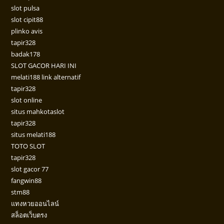
slot pulsa
slot cipit88
plinko avis
tapir328
badak178
SLOT GACOR HARI INI
melati188 link alternatif
tapir328
slot online
situs mahkotaslot
tapir328
situs melati188
TOTO SLOT
tapir328
slot gacor 77
fangwin88
stm88
แทงหวยออนไลน์
สล็อตเว็บตรง