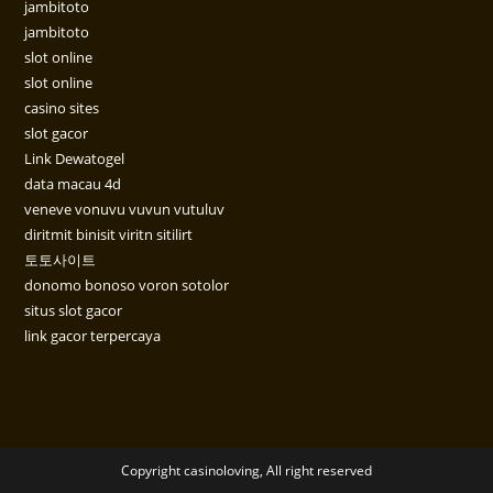
jambitoto
jambitoto
slot online
slot online
casino sites
slot gacor
Link Dewatogel
data macau 4d
veneve vonuvu vuvun vutuluv
diritmit binisit viritn sitilirt
토토사이트
donomo bonoso voron sotolor
situs slot gacor
link gacor terpercaya
Copyright casinoloving, All right reserved