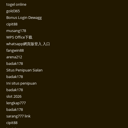
togel online
gold365
Bonus Login Dewagg
cipit88
musang178
WPS Office下载
whatsapp網頁版登入 入口
fangwin88
arena212
badak178
Situs Penipuan Sialan
badak178
Ini situs penipuan
badak178
slot 2026
lengkap777
badak178
sarang777 link
cipit88