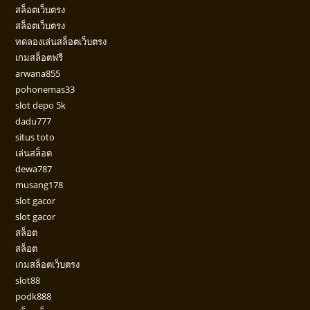
สล็อตเว็บตรง
สล็อตเว็บตรง
ทดลองเล่นสล็อตเว็บตรง
เกมสล็อตฟรี
arwana855
pohonemas33
slot depo 5k
dadu777
situs toto
เล่นสล็อต
dewa787
musang178
slot gacor
slot gacor
สล็อต
สล็อต
เกมสล็อตเว็บตรง
slot88
podk888