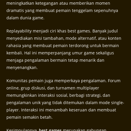
meningkatkan ketegangan atau memberikan momen
dramatis yang membuat pemain tenggelam sepenuhnya
dalam dunia game.
Replayability menjadi ciri khas best games. Banyak judul
menyediakan misi tambahan, mode alternatif, atau konten
rahasia yang membuat pemain terdorong untuk bermain
kembali. Hal ini memperpanjang umur game sekaligus
menjaga pengalaman bermain tetap menarik dan
menyenangkan.
Komunitas pemain juga memperkaya pengalaman. Forum
online, grup diskusi, dan turnamen multiplayer
memungkinkan interaksi sosial, berbagi strategi, dan
pengalaman unik yang tidak ditemukan dalam mode single-
player. Interaksi ini menambah keseruan dan membuat
pemain semakin betah.
Kesimpulannya,
best games
merupakan gabungan